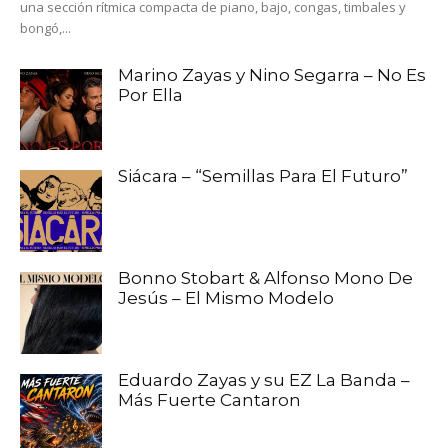
una sección rítmica compacta de piano, bajo, congas, timbales y
bongó,...
Marino Zayas y Nino Segarra – No Es
Por Ella
Siácara – “Semillas Para El Futuro”
Bonno Stobart & Alfonso Mono De
Jesús – El Mismo Modelo
Eduardo Zayas y su EZ La Banda –
Más Fuerte Cantaron