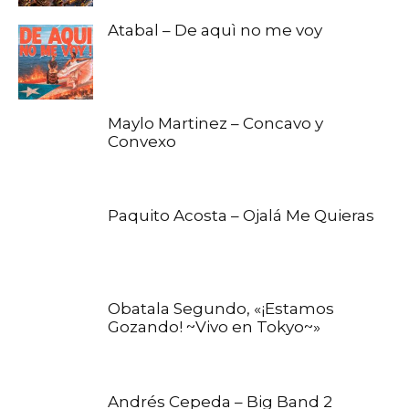
Atabal – De aquì no me voy
Maylo Martinez – Concavo y
Convexo
Paquito Acosta – Ojalá Me Quieras
Obatala Segundo, «¡Estamos
Gozando! ~Vivo en Tokyo~»
Andrés Cepeda – Big Band 2