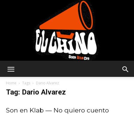
Solar
Home
Tags
Dario Alvarez
Tag: Dario Alvarez
Latin
Son en Klab — No quiero cuento
Club