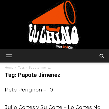
Solar
Home
Tags
Papote Jimenez
Tag: Papote Jimenez
Latin
Pete Perignon – 10
Club
Julio Cortes y Su Corte – Lo Cortes No