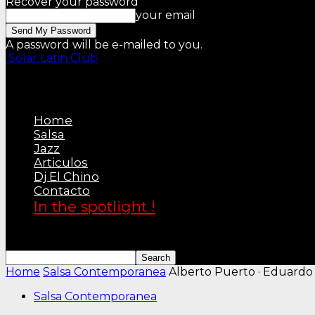
Recover your password
your email
A password will be e-mailed to you.
Solar Latin Club
Home
Salsa
Jazz
Articulos
Dj El Chino
Contacto
In the spotlight !
Home
Salsa Contemporanea
Alberto Puerto · Eduardo
Salsa Contemporanea