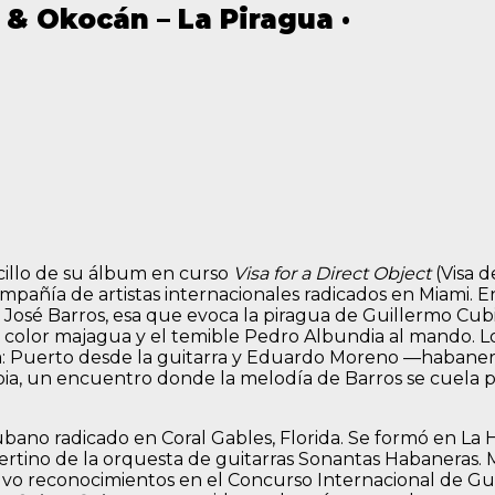
 & Okocán – La Piragua ·
illo de su álbum en curso
Visa for a Direct Object
(Visa d
mpañía de artistas internacionales radicados en Miami. En
sé Barros, esa que evoca la piragua de Guillermo Cubill
color majagua y el temible Pedro Albundia al mando. Lo 
a: Puerto desde la guitarra y Eduardo Moreno —habaner
ia, un encuentro donde la melodía de Barros se cuela po
cubano radicado en Coral Gables, Florida. Se formó en La
ncertino de la orquesta de guitarras Sonantas Habaneras
tuvo reconocimientos en el Concurso Internacional de Gu