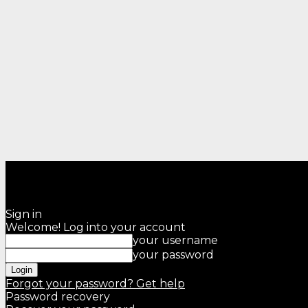
Sign in
Welcome! Log into your account
your username
your password
Forgot your password? Get help
Password recovery