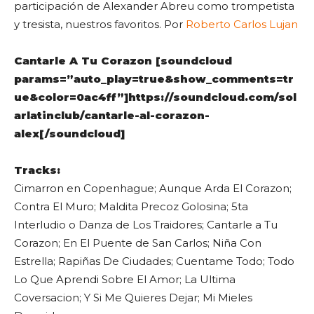
participación de Alexander Abreu como trompetista
y tresista, nuestros favoritos. Por
Roberto Carlos Lujan
Cantarle A Tu Corazon [soundcloud
params=”auto_play=true&show_comments=tr
ue&color=0ac4ff”]https://soundcloud.com/sol
arlatinclub/cantarle-al-corazon-
alex[/soundcloud]
Tracks:
Cimarron en Copenhague; Aunque Arda El Corazon;
Contra El Muro; Maldita Precoz Golosina; 5ta
Interludio o Danza de Los Traidores; Cantarle a Tu
Corazon; En El Puente de San Carlos; Niña Con
Estrella; Rapiñas De Ciudades; Cuentame Todo; Todo
Lo Que Aprendi Sobre El Amor; La Ultima
Coversacion; Y Si Me Quieres Dejar; Mi Mieles