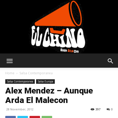
Solar
Home
Salsa Contemporanea
Salsa Contemporanea
Salsa Europa
Alex Mendez – Aunque
Latin
Arda El Malecon
28 November, 2012
397
0
Club