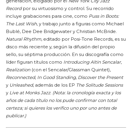
generación, elogiado por el
New York City Jazz
Record
por su virtuosismo y control. Su recorrido
incluye grabaciones para cine, como
Puss in Boots:
The Last Wish
, y trabajo junto a figuras como Michael
Bublé, Dee Dee Bridgewater y Christian McBride.
Natural Rhythm
, editado por Posi-Tone Records, es su
disco más reciente y, según la difusión del propio
sello, su séptima producción. En su discografía como
líder figuran títulos como
Introducing Altin Sencalar
,
Realization
(con el Sencalar/Glassman Quintet),
Reconnected
,
In Good Standing
,
Discover the Present
y
Unleashed
, además de los EP
The Solitude Sessions
y
Live at Monks Jazz
.
(Nota: la cronología exacta y los
años de cada título no los pude confirmar con total
certeza; si quieres los verifico uno por uno antes de
publicar.)