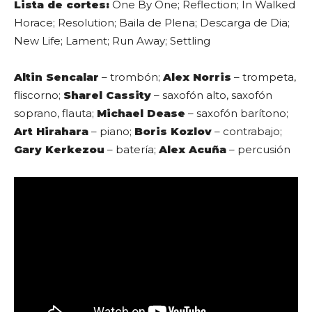
Lista de cortes:
One By One; Reflection; In Walked
Horace; Resolution; Baila de Plena; Descarga de Dia;
New Life; Lament; Run Away; Settling
Altin Sencalar
– trombón;
Alex Norris
– trompeta,
fliscorno;
Sharel Cassity
– saxofón alto, saxofón
soprano, flauta;
Michael Dease
– saxofón barítono;
Art Hirahara
– piano;
Boris Kozlov
– contrabajo;
Gary Kerkezou
– batería;
Alex Acuña
– percusión