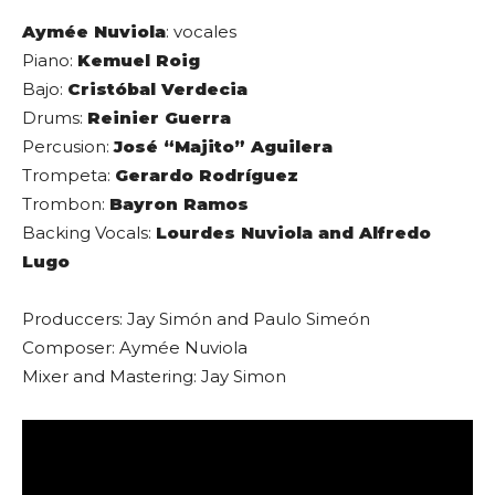
Aymée Nuviola
: vocales
Piano:
Kemuel Roig
Bajo:
Cristóbal Verdecia
Drums:
Reinier Guerra
Percusion:
José “Majito” Aguilera
Trompeta:
Gerardo Rodríguez
Trombon:
Bayron Ramos
Backing Vocals:
Lourdes Nuviola and Alfredo
Lugo
Produccers: Jay Simón and Paulo Simeón
Composer: Aymée Nuviola
Mixer and Mastering: Jay Simon