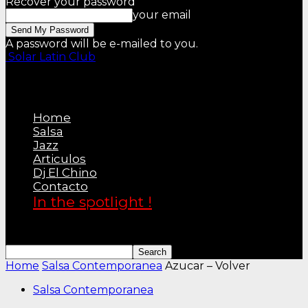
Recover your password
your email
A password will be e-mailed to you.
Solar Latin Club
Home
Salsa
Jazz
Articulos
Dj El Chino
Contacto
In the spotlight !
Home
Salsa Contemporanea
Azucar – Volver
Salsa Contemporanea