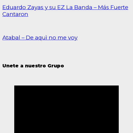
Eduardo Zayas y su EZ La Banda – Más Fuerte
Cantaron
Atabal – De aquì no me voy
Unete a nuestro Grupo