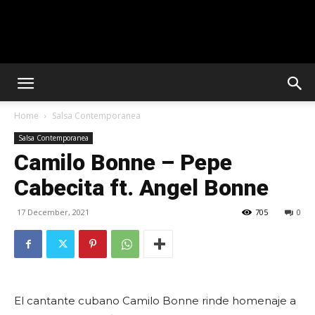
Solar
Home
Salsa Contemporanea
Latin
Salsa Contemporanea
Camilo Bonne – Pepe
Cabecita ft. Angel Bonne
Club
17 December, 2021
705
0
El cantante cubano Camilo Bonne rinde homenaje a