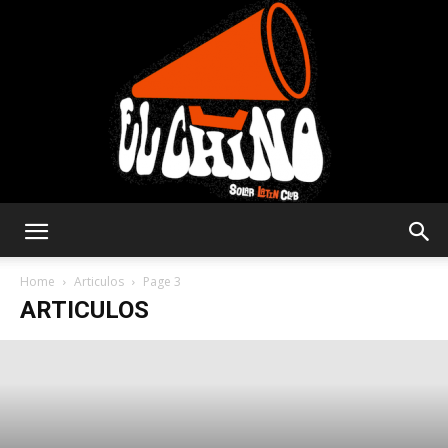
Solar
Home
Articulos
Page 3
ARTICULOS
Latin
Club