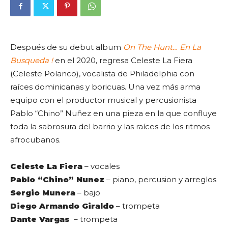
Después de su debut album
On The Hunt… En La
Busqueda !
en el 2020, regresa Celeste La Fiera
(Celeste Polanco), vocalista de Philadelphia con
raíces dominicanas y boricuas. Una vez más arma
equipo con el productor musical y percusionista
Pablo “Chino” Nuñez en una pieza en la que confluye
toda la sabrosura del barrio y las raíces de los ritmos
afrocubanos.
Celeste La Fiera
– vocales
Pablo “Chino” Nunez
– piano, percusion y arreglos
Sergio Munera
– bajo
Diego Armando Giraldo
– trompeta
Dante Vargas
– trompeta