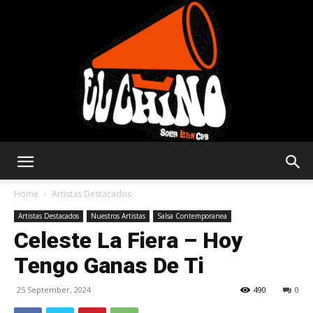
Solar
Home
Artistas Destacados
Artistas Destacados
Nuestros Artistas
Salsa Contemporanea
Celeste La Fiera – Hoy
Latin
Tengo Ganas De Ti
25 September, 2024
490
0
Club