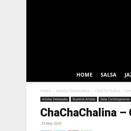
HOME
SALSA
JA
Home
Artistas Destacados
ChaChaChalina – Cu
Artistas Destacados
Nuestros Artistas
Salsa Contemporanea
ChaChaChalina –
22 May, 2026