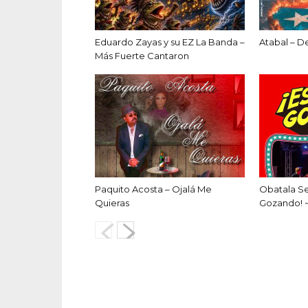
Eduardo Zayas y su EZ La Banda –
Atabal – D
Más Fuerte Cantaron
Paquito Acosta – Ojalá Me
Obatala S
Quieras
Gozando! 