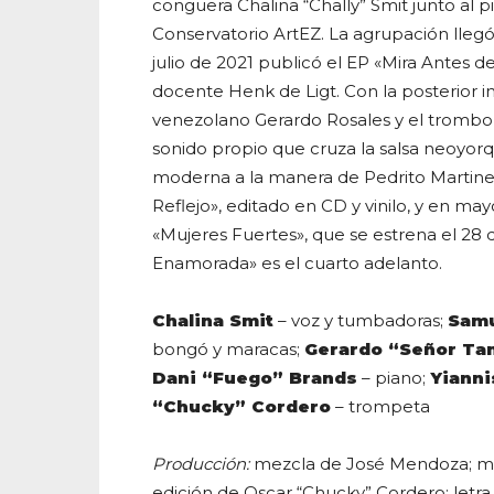
conguera Chalina “Chally” Smit junto al 
Conservatorio ArtEZ. La agrupación llegó
julio de 2021 publicó el EP «Mira Antes d
docente Henk de Ligt. Con la posterior 
venezolano Gerardo Rosales y el tromboni
sonido propio que cruza la salsa neoyorq
moderna a la manera de Pedrito Martinez
Reflejo», editado en CD y vinilo, y en m
«Mujeres Fuertes», que se estrena el 2
Enamorada» es el cuarto adelanto.
Chalina Smit
– voz y tumbadoras;
Samu
bongó y maracas;
Gerardo “Señor Ta
Dani “Fuego” Brands
– piano;
Yianni
“Chucky” Cordero
– trompeta
Producción:
mezcla de José Mendoza; ma
edición de Oscar “Chucky” Cordero; letra 