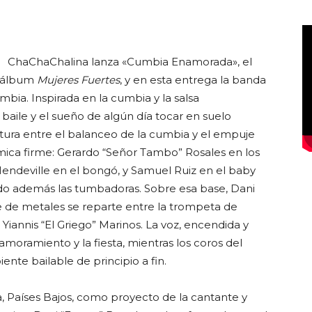
ChaChaChalina lanza «Cumbia Enamorada», el
Club
o álbum
Mujeres Fuertes
, y en esta entrega la banda
mbia. Inspirada en la cumbia y la salsa
 baile y el sueño de algún día tocar en suelo
tura entre el balanceo de la cumbia y el empuje
ítmica firme: Gerardo “Señor Tambo” Rosales en los
endeville en el bongó, y Samuel Ruiz en el baby
ndo además las tumbadoras. Sobre esa base, Dani
e de metales se reparte entre la trompeta de
iannis “El Griego” Marinos. La voz, encendida y
enamoramiento y la fiesta, mientras los coros del
te bailable de principio a fin.
 Países Bajos, como proyecto de la cantante y