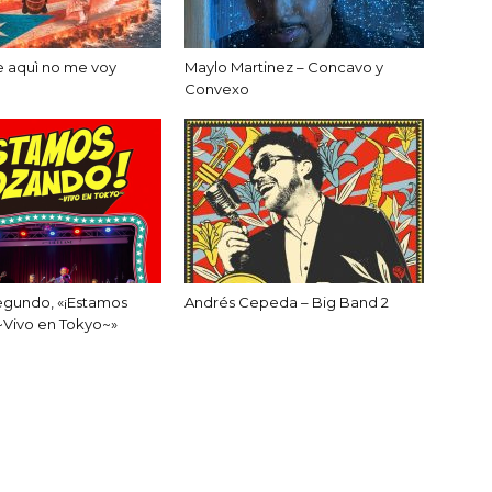
e aquì no me voy
Maylo Martinez – Concavo y
Convexo
egundo, «¡Estamos
Andrés Cepeda – Big Band 2
~Vivo en Tokyo~»