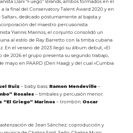
pianista Dani “Fuego” Brands, ambos formados en el
 a la final del Conservatory Talent Award 2020 y en
e Saltar», dedicado póstumamente al bajista y
incorporación del maestro percusionista
sta Yiannis Marinos, el conjunto consolidó un
uina al estilo de Ray Barretto con la timba cubana
. En el verano de 2023 llegó su álbum debut, «El
ayo de 2026 el grupo presenta su segundo trabajo,
8 de mayo en PAARD (Den Haag) y del cual «Cumbia
el Ruiz
– baby bass;
Ramon Mendeville
–
mbo” Rosales
– timbales y percusión menor;
s “El Griego” Marinos
– trombón;
Oscar
sterización de Jean Sánchez; coproducción y
y música de Chalina Smit. Sello: Chalina Music.