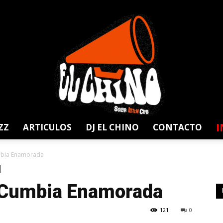
I
ZZ
ARTICULOS
DJ EL CHINO
CONTACTO
Solar
mbia Enamorada
 Cumbia Enamorada
121
0
Latin