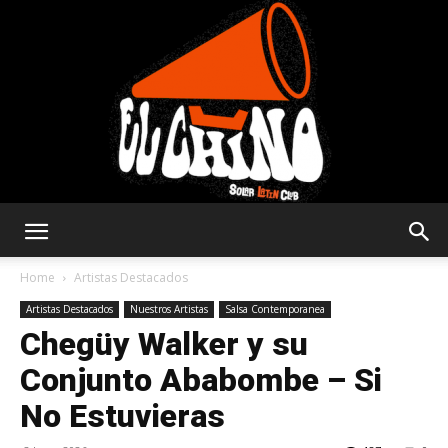
Solar
Home
Artistas Destacados
Artistas Destacados
Nuestros Artistas
Salsa Contemporanea
Chegüy Walker y su
Latin
Conjunto Ababombe – Si
No Estuvieras
Club