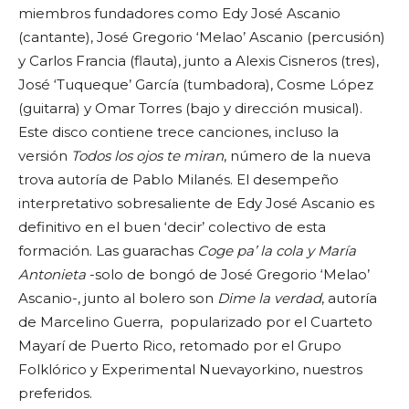
miembros fundadores como Edy José Ascanio
(cantante), José Gregorio ‘Melao’ Ascanio (percusión)
y Carlos Francia (flauta), junto a Alexis Cisneros (tres),
José ‘Tuqueque’ García (tumbadora), Cosme López
(guitarra) y Omar Torres (bajo y dirección musical).
Este disco contiene trece canciones, incluso la
versión
Todos los ojos te miran
, número de la nueva
trova autoría de Pablo Milanés. El desempeño
interpretativo sobresaliente de Edy José Ascanio es
definitivo en el buen ‘decir’ colectivo de esta
formación. Las guarachas
Coge pa’ la cola y María
Antonieta
-solo de bongó de José Gregorio ‘Melao’
Ascanio-, junto al bolero son
Dime la verdad
, autoría
de Marcelino Guerra, popularizado por el Cuarteto
Mayarí de Puerto Rico, retomado por el Grupo
Folklórico y Experimental Nuevayorkino, nuestros
preferidos.