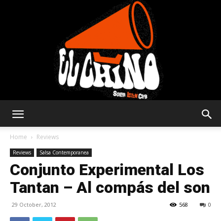
Solar
Home
Reviews
Reviews
Salsa Contemporanea
Conjunto Experimental Los
Latin
Tantan – Al compás del son
29 October, 2012
568
0
Club