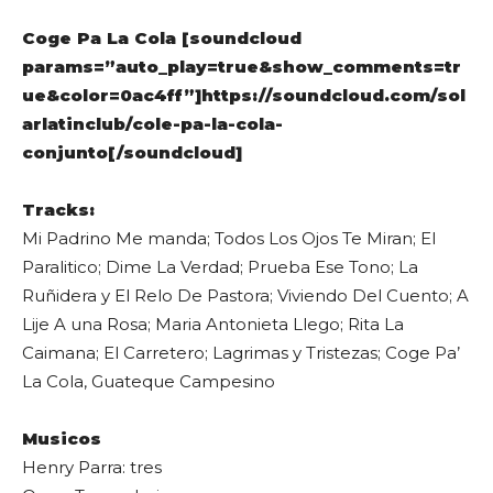
Coge Pa La Cola [soundcloud
params=”auto_play=true&show_comments=tr
ue&color=0ac4ff”]https://soundcloud.com/sol
arlatinclub/cole-pa-la-cola-
conjunto[/soundcloud]
Tracks:
Mi Padrino Me manda; Todos Los Ojos Te Miran; El
Paralitico; Dime La Verdad; Prueba Ese Tono; La
Ruñidera y El Relo De Pastora; Viviendo Del Cuento; A
Lije A una Rosa; Maria Antonieta Llego; Rita La
Caimana; El Carretero; Lagrimas y Tristezas; Coge Pa’
La Cola, Guateque Campesino
Musicos
Henry Parra: tres