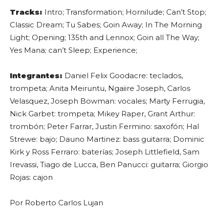
Tracks:
Intro; Transformation; Hornilude; Can’t Stop;
Classic Dream; Tu Sabes; Goin Away; In The Morning
Light; Opening; 135th and Lennox; Goin all The Way;
Yes Mana; can’t Sleep; Experience;
Integrantes:
Daniel Felix Goodacre: teclados,
trompeta; Anita Meiruntu, Ngaiire Joseph, Carlos
Velasquez, Joseph Bowman: vocales; Marty Ferrugia,
Nick Garbet: trompeta; Mikey Raper, Grant Arthur:
trombón; Peter Farrar, Justin Fermino: saxofón; Hal
Strewe: bajo; Dauno Martinez: bass guitarra; Dominic
Kirk y Ross Ferraro: baterías; Joseph Littlefield, Sam
Irevassi, Tiago de Lucca, Ben Panucci: guitarra; Giorgio
Rojas: cajon
Por Roberto Carlos Lujan