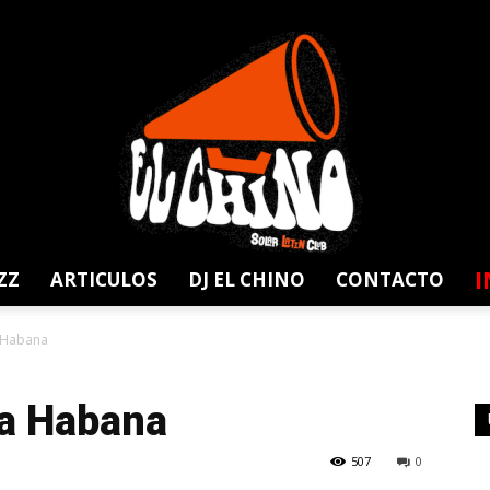
I
ZZ
ARTICULOS
DJ EL CHINO
CONTACTO
Solar
a Habana
La Habana
507
0
Latin