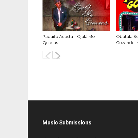
Paquito Acosta – Ojalá Me
Obatala S
Quieras
Gozando! 
Music Submissions