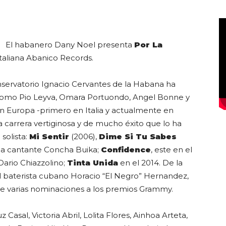
El habanero Dany Noel presenta
Por La
Club
italiana Abanico Records.
nservatorio Ignacio Cervantes de la Habana ha
 como Pio Leyva, Omara Portuondo, Angel Bonne y
en Europa -primero en Italia y actualmente en
carrera vertiginosa y de mucho éxito que lo ha
solista:
Mi Sentir
(2006),
Dime Si Tu Sabes
 a la cantante Concha Buika;
Confidence
, este en el
 Dario Chiazzolino;
Tinta Unida
en el 2014. De la
 baterista cubano Horacio “El Negro” Hernandez,
e varias nominaciones a los premios Grammy.
Casal, Victoria Abril, Lolita Flores, Ainhoa Arteta,