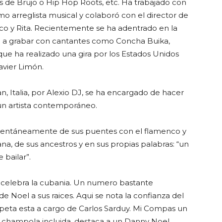
jos de Brujo o Hip Hop Roots, etc. Ha trabajado con
o arreglista musical y colaboró con el director de
co y Rita. Recientemente se ha adentrado en la
vó a grabar con cantantes como Concha Buika,
e ha realizado una gira por los Estados Unidos
avier Limón.
n, Italia, por Alexio DJ, se ha encargado de hacer
un artista contemporáneo.
entáneamente de sus puentes con el flamenco y
na, de sus ancestros y en sus propias palabras: “un
bailar”.
 celebra la cubania. Un numero bastante
e Noel a sus raices. Aqui se nota la confianza del
mpeta esta a cargo de Carlos Sarduy. Mi Compas un
n champola incluida, destaca a un Danny Noel