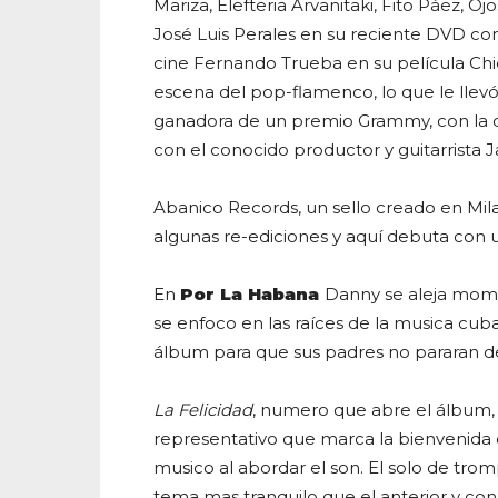
Mariza, Elefteria Arvanitaki, Fito Páez, O
José Luis Perales en su reciente DVD com
cine Fernando Trueba en su película Chi
escena del pop-flamenco, lo que le lle
ganadora de un premio Grammy, con la qu
con el conocido productor y guitarrista J
Abanico Records, un sello creado en Mila
algunas re-ediciones y aquí debuta con 
En
Por La Habana
Danny se aleja mom
se enfoco en las raíces de la musica cuba
álbum para que sus padres no pararan de 
La Felicidad
, numero que abre el álbum,
representativo que marca la bienvenida d
musico al abordar el son. El solo de tro
tema mas tranquilo que el anterior y co