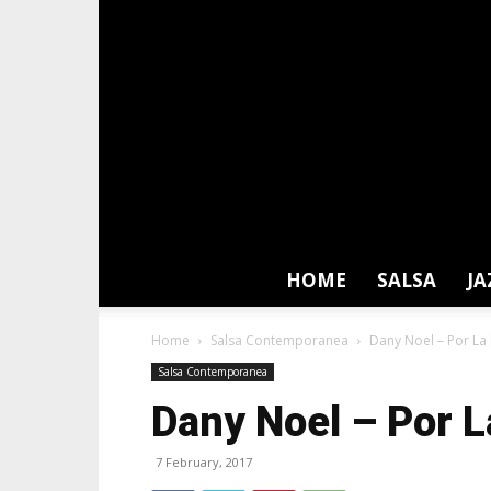
HOME
SALSA
JA
Home
Salsa Contemporanea
Dany Noel – Por L
Salsa Contemporanea
Dany Noel – Por 
7 February, 2017