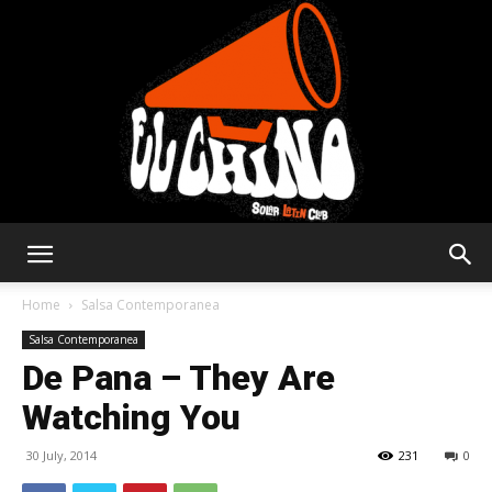
Solar
Home
Salsa Contemporanea
Salsa Contemporanea
De Pana – They Are
Latin
Watching You
30 July, 2014
231
0
Club