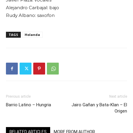
Alejandro Carbajal: bajo
Rudy Albano: saxofon
TAGS
Holanda
Previous article
Next article
Barrio Latino – Hungria
Jairo Gañan y Bata-Klan – El
Origen
RELATED ARTICLES
MORE FROM AUTHOR