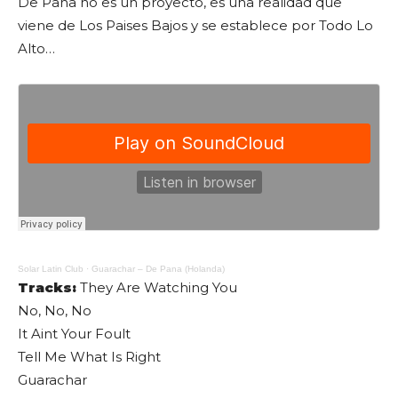
De Pana no es un proyecto, es una realidad que
viene de Los Paises Bajos y se establece por Todo Lo
Alto…
Solar Latin Club
·
Guarachar – De Pana (Holanda)
Tracks:
They Are Watching You
No, No, No
It Aint Your Foult
Tell Me What Is Right
Guarachar