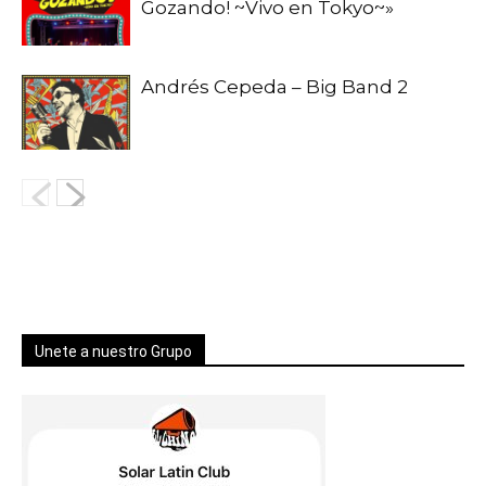
Gozando! ~Vivo en Tokyo~»
Andrés Cepeda – Big Band 2
Unete a nuestro Grupo