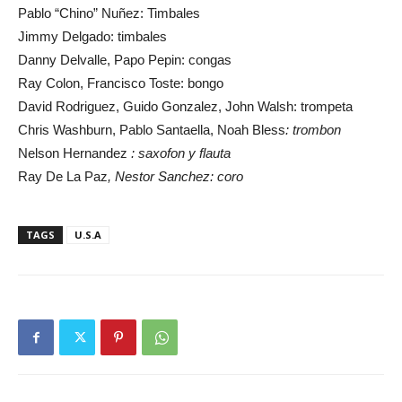
Pablo “Chino” Nuñez: Timbales
Jimmy Delgado: timbales
Danny Delvalle, Papo Pepin: congas
Ray Colon, Francisco Toste: bongo
David Rodriguez, Guido Gonzalez,
John Walsh
: trompeta
Chris Washburn,
Pablo Santaella,
Noah Bless
: trombon
Nelson Hernandez
: saxofon y flauta
Ray De La Paz
,
Nestor Sanchez: coro
TAGS
U.S.A