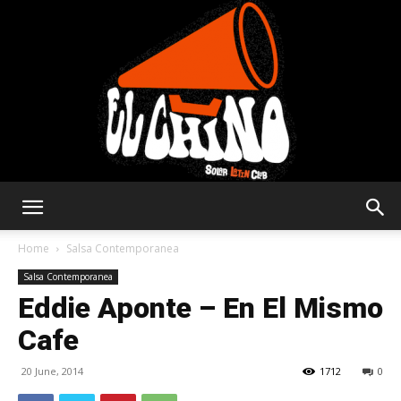
Solar
Home
Salsa Contemporanea
Salsa Contemporanea
Eddie Aponte – En El Mismo
Latin
Cafe
20 June, 2014
1712
0
Club