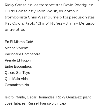
Ricky Gonzalez
, los trompetistas David Rodriguez,
Guido Gonzalez y John Walsh, asi como el
trombonista
Chris Washburne
o los percusionistas
Ray Colon,
Pablo “Chino” Nuñez
y
Jimmy Delgado
entre otros.
En El Mismo Café
Mecha Viviente
Pacionaria Compañera
Prende El Fogón
Entre Escombros
Quiero Ser Tuyo
Que Mala Vida
Casamiento No
I
sidro Infante, Oscar Hernandez, Ricky Gonzalez: piano
José Tabares,
Russell Farnsworth
: bajo