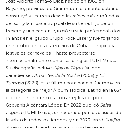
José Alberto Tamayo Díaz, nacido en 1968 en
Bayamo, provincia de Granma, en el oriente cubano,
construyó su carrera desde las raíces más profundas
del son y la música tropical de su tierra. Hijo de un
tresero y una cantante, inició su vida profesional a los
14 años en el grupo Grupo Rock Laser y fue forjando
un nombre en los escenarios de Cuba —Tropicana,
festivales, carnavales— hasta proyectarse
internacionalmente con el sello inglés TUMI Music.
Su discografía incluye
Ojos de Tigres
(su debut
canadiense),
Amantes de la Noche
(2006) y
Mi
Tumbao
(2020), este último nominado al Grammy en
la categoría de Mejor Álbum Tropical Latino en la 63ª
edición de los premios, con arreglos del propio
Geovanis Alcántara López. En 2022 publicó
Salsa
Legend
(TUMI Music), un recorrido por los clásicos de
la salsa de todos los tiempos, y en 2023 lanzó
Guajiro
Sonero
, consolidando su vínculo con las raíces