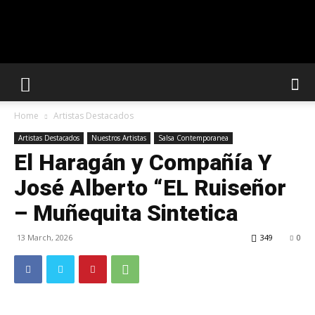
Solar
Home
Artistas Destacados
Latin
Artistas Destacados
Nuestros Artistas
Salsa Contemporanea
El Haragán y Compañía Y
José Alberto “EL Ruiseñor
Club
– Muñequita Sintetica
13 March, 2026
349
0