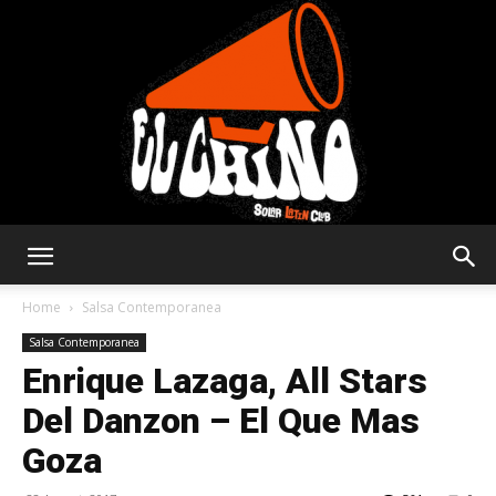
Solar
Home
Salsa Contemporanea
Salsa Contemporanea
Enrique Lazaga, All Stars
Latin
Del Danzon – El Que Mas
Goza
Club