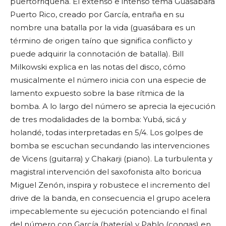
puertorriqueña. El extenso e intenso tema Guasábara
Puerto Rico, creado por García, entraña en su
nombre una batalla por la vida (guasábara es un
término de origen taíno que significa conflicto y
puede adquirir la connotación de batalla). Bill
Milkowski explica en las notas del disco, cómo
musicalmente el número inicia con una especie de
lamento expuesto sobre la base rítmica de la
bomba. A lo largo del número se aprecia la ejecución
de tres modalidades de la bomba: Yubá, sicá y
holandé, todas interpretadas en 5/4. Los golpes de
bomba se escuchan secundando las intervenciones
de Vicens (guitarra) y Chakarji (piano). La turbulenta y
magistral intervención del saxofonista alto boricua
Miguel Zenón, inspira y robustece el incremento del
drive de la banda, en consecuencia el grupo acelera
impecablemente su ejecución potenciando el final
del número con García (batería) y Pablo (congas) en