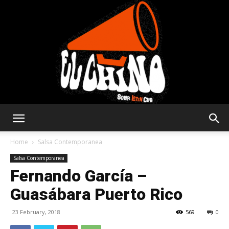
Solar
Home
Salsa Contemporanea
Salsa Contemporanea
Fernando García –
Latin
Guasábara Puerto Rico
23 February, 2018
569
0
Club