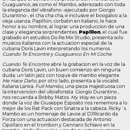
Guaguanco, asi como el Mambo, aderezado con toda
la elegancia del vibrafono -ejecutado por Giorgio
Durantino-, el cha cha cha, e inclusive el boogaloo a la
vieja usanza. Papillon, corbatin en italiano, le hace
honor a su nombre, al lograr una produccion de una
clase y elegancia sorprendentes.
Papillon
, el cual fue
grabado en estudios Do.Re.Mix Studio, presenta solo
musicos italianos con la actuacion especial de la
cubana Doris Lavin interpretando los numeros
Cuando Te Encontre
y
Guaguanco En Mi Coche
.
Cuando Te Encontre
abre la grabacion en la voz de la
cubana Doris Lavin, un buen comienzo sin ninguna
duda; un latin jazz con toque de mambo elegante.
Me Hace Daño
, por otro lado, presenta a la vocalist
italiana Lanira.
Full Mambo
, una pieza majestuosa con
la intervencion del vibrafonista Giorgio Durantino ,
nos recuerda a Bobby Matos.
My Way
es un pieza
donde la voz de Giuseppe Esposito nos rememora a lo
mejor de los Rat Pack con Sinatra a la cabeza. Ricky´s
Mambo es un homenaje de Lavoe al DJRicardo da
Forza con una actuacion destacada de Antonio
Cipollaro en el trombon y Gennaro Schiavo en la