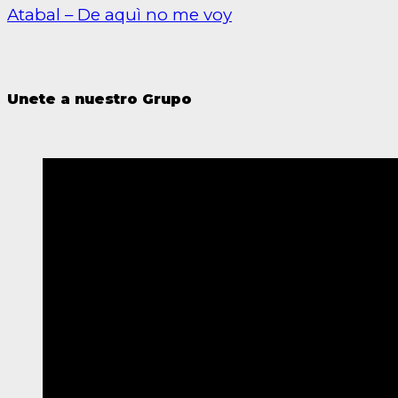
Atabal – De aquì no me voy
Unete a nuestro Grupo