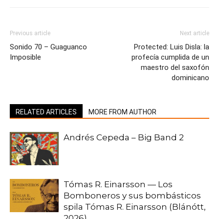
Previous article
Next article
Sonido 70 – Guaguanco
Protected: Luis Disla: la
Imposible
profecía cumplida de un
maestro del saxofón
dominicano
RELATED ARTICLES
MORE FROM AUTHOR
Andrés Cepeda – Big Band 2
Tómas R. Einarsson — Los
Bomboneros y sus bombásticos
spila Tómas R. Einarsson (Blánótt,
2026)