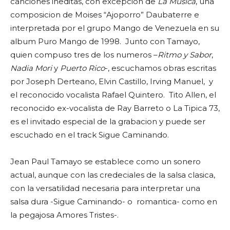
canciones ineditas, con excepcion de
La Musica
, una
composicion de Moises “Ajoporro” Daubaterre e
interpretada por el grupo Mango de Venezuela en su
album Puro Mango de 1998. Junto con Tamayo,
quien compuso tres de los numeros –
Ritmo y Sabor
,
Nadia Mori
y
Puerto Rico
-, escuchamos obras escritas
por Joseph Derteano, Elvin Castillo, Irving Manuel, y
el reconocido vocalista Rafael Quintero.
Tito Allen
, el
reconocido ex-vocalista de Ray Barreto o La Tipica 73,
es el invitado especial de la grabacion y puede ser
escuchado en el track Sigue Caminando.
Jean Paul Tamayo se establece como un sonero
actual, aunque con las credeciales de la salsa clasica,
con la versatilidad necesaria para interpretar una
salsa dura -Sigue Caminando- o romantica- como en
la pegajosa Amores Tristes-.