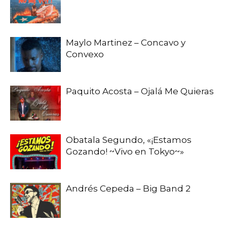
Maylo Martinez – Concavo y
Convexo
Paquito Acosta – Ojalá Me Quieras
Obatala Segundo, «¡Estamos
Gozando! ~Vivo en Tokyo~»
Andrés Cepeda – Big Band 2