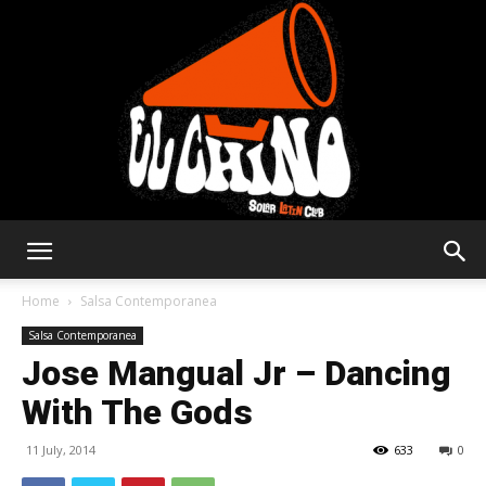
Solar
Home
Salsa Contemporanea
Salsa Contemporanea
Jose Mangual Jr – Dancing
Latin
With The Gods
11 July, 2014
633
0
Club