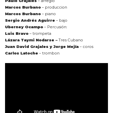
Paulo Grajales
– arreglo
Marcos Burbano
– produccion
Marcos Burbano
– piano
Sergio Andrés Aguirre
– bajo
Uberney Ocampo
– Percusión:
Luis Bravo
– trompeta
Lázara Taymi Nodarse –
Tres Cubano
Juan David Grajales y
Jorge Mejía
– coros
Carlos Latoche
– trombon