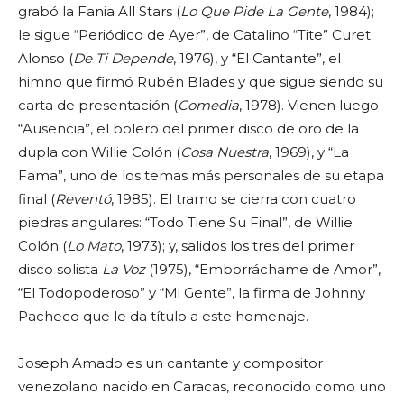
grabó la Fania All Stars (
Lo Que Pide La Gente
, 1984);
le sigue “Periódico de Ayer”, de Catalino “Tite” Curet
Alonso (
De Ti Depende
, 1976), y “El Cantante”, el
himno que firmó Rubén Blades y que sigue siendo su
carta de presentación (
Comedia
, 1978). Vienen luego
“Ausencia”, el bolero del primer disco de oro de la
dupla con Willie Colón (
Cosa Nuestra
, 1969), y “La
Fama”, uno de los temas más personales de su etapa
final (
Reventó
, 1985). El tramo se cierra con cuatro
piedras angulares: “Todo Tiene Su Final”, de Willie
Colón (
Lo Mato
, 1973); y, salidos los tres del primer
disco solista
La Voz
(1975), “Emborráchame de Amor”,
“El Todopoderoso” y “Mi Gente”, la firma de Johnny
Pacheco que le da título a este homenaje.
Joseph Amado es un cantante y compositor
venezolano nacido en Caracas, reconocido como uno