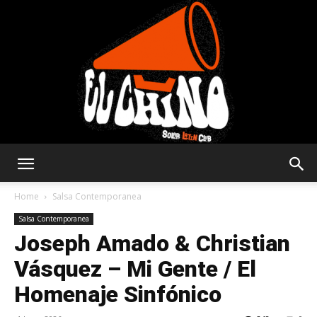
Solar
Home
Salsa Contemporanea
Salsa Contemporanea
Joseph Amado & Christian
Latin
Vásquez – Mi Gente / El
Homenaje Sinfónico
Club