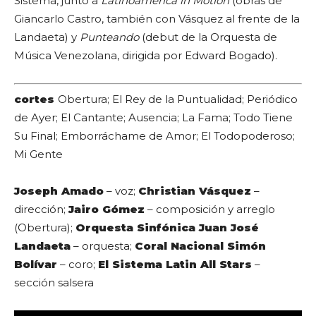
Sistema, junto a
Latinoamerica in Motion
(obras de
Giancarlo Castro, también con Vásquez al frente de la
Landaeta) y
Punteando
(debut de la Orquesta de
Música Venezolana, dirigida por Edward Bogado).
cortes
Obertura; El Rey de la Puntualidad; Periódico
de Ayer; El Cantante; Ausencia; La Fama; Todo Tiene
Su Final; Emborráchame de Amor; El Todopoderoso;
Mi Gente
Joseph Amado
– voz;
Christian Vásquez
–
dirección;
Jairo Gómez
– composición y arreglo
(Obertura);
Orquesta Sinfónica Juan José
Landaeta
– orquesta;
Coral Nacional Simón
Bolívar
– coro;
El Sistema Latin All Stars
–
sección salsera