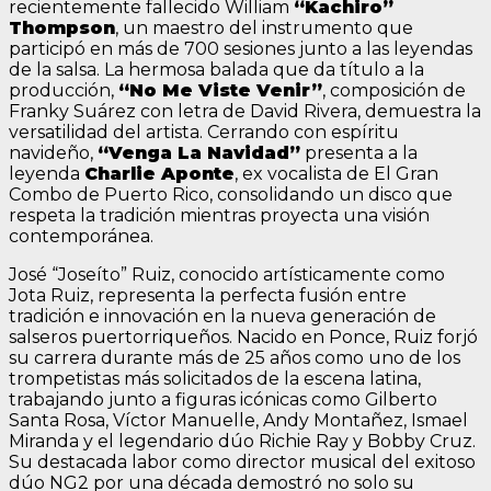
recientemente fallecido William
“Kachiro”
Thompson
, un maestro del instrumento que
participó en más de 700 sesiones junto a las leyendas
de la salsa. La hermosa balada que da título a la
producción,
“No Me Viste Venir”
, composición de
Franky Suárez con letra de David Rivera, demuestra la
versatilidad del artista. Cerrando con espíritu
navideño,
“Venga La Navidad”
presenta a la
leyenda
Charlie Aponte
, ex vocalista de El Gran
Combo de Puerto Rico, consolidando un disco que
respeta la tradición mientras proyecta una visión
contemporánea.
José “Joseíto” Ruiz, conocido artísticamente como
Jota Ruiz, representa la perfecta fusión entre
tradición e innovación en la nueva generación de
salseros puertorriqueños. Nacido en Ponce, Ruiz forjó
su carrera durante más de 25 años como uno de los
trompetistas más solicitados de la escena latina,
trabajando junto a figuras icónicas como Gilberto
Santa Rosa, Víctor Manuelle, Andy Montañez, Ismael
Miranda y el legendario dúo Richie Ray y Bobby Cruz.
Su destacada labor como director musical del exitoso
dúo NG2 por una década demostró no solo su