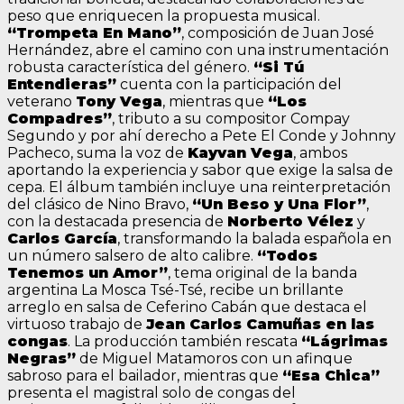
peso que enriquecen la propuesta musical.
“Trompeta En Mano”
, composición de Juan José
Hernández, abre el camino con una instrumentación
robusta característica del género.
“Si Tú
Entendieras”
cuenta con la participación del
veterano
Tony Vega
, mientras que
“Los
Compadres”
, tributo a su compositor Compay
Segundo y por ahí derecho a Pete El Conde y Johnny
Pacheco, suma la voz de
Kayvan Vega
, ambos
aportando la experiencia y sabor que exige la salsa de
cepa. El álbum también incluye una reinterpretación
del clásico de Nino Bravo,
“Un Beso y Una Flor”
,
con la destacada presencia de
Norberto Vélez
y
Carlos García
, transformando la balada española en
un número salsero de alto calibre.
“Todos
Tenemos un Amor”
, tema original de la banda
argentina La Mosca Tsé-Tsé, recibe un brillante
arreglo en salsa de Ceferino Cabán que destaca el
virtuoso trabajo de
Jean Carlos Camuñas en las
congas
. La producción también rescata
“Lágrimas
Negras”
de Miguel Matamoros con un afinque
sabroso para el bailador, mientras que
“Esa Chica”
presenta el magistral solo de congas del