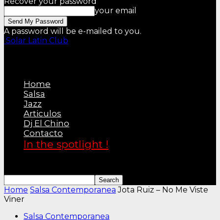
Recover your password
your email
A password will be e-mailed to you.
Solar Latin Club
Home
Salsa
Jazz
Articulos
Dj El Chino
Contacto
In the spotlight !
Home
Salsa Contemporanea
Jota Ruiz – No Me Viste
Viner
Salsa Contemporanea