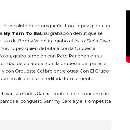
El vocalista puertorriqueño
Julio Lopez
graba un
Club
ra
My Turn To Bat
, su grabación debut que se
alista de Bobby Valentin -grabo el éxito
Doña Bella
–
 años. López quien debutara con la Orquesta
Rolón, grabo también con Pete Perignon en su
rtunidad de colaborar con la orquesta del pianista
e y con Orquesta Calibre entre otras. Con El Grupo
 que no alcanzo a ser editada formalmente.
el pianista Carlos Garcia, contó con el concurso de
acamos al conguero Sammy Garcia y al trompetista