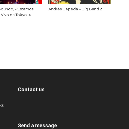
egundo, «¡Estamos
Andrés Cepeda – Big Band 2
~Vivo en Tokyo~»
Contact us
cks
Send a message