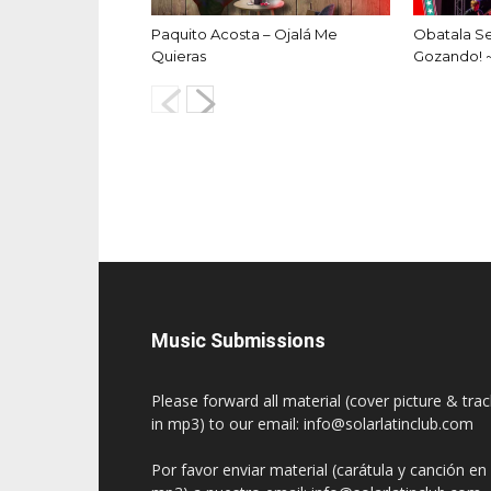
Paquito Acosta – Ojalá Me
Obatala S
Quieras
Gozando! 
Music Submissions
Please forward all material (cover picture & tra
in mp3) to our email: info@solarlatinclub.com
Por favor enviar material (carátula y canción en