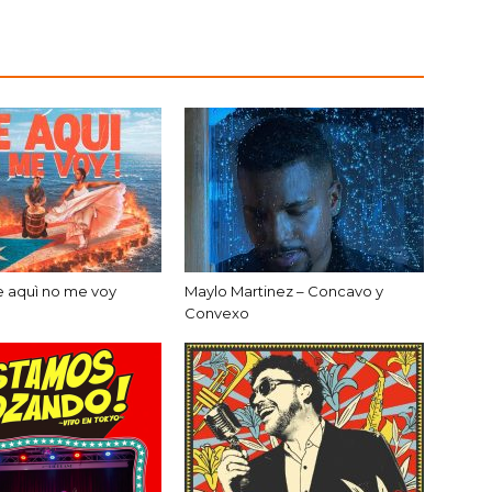
e aquì no me voy
Maylo Martinez – Concavo y
Convexo