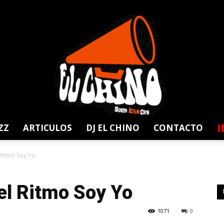
I
ZZ
ARTICULOS
DJ EL CHINO
CONTACTO
Solar
 Ritmo Soy Yo
Del Ritmo Soy Yo
1071
0
Latin