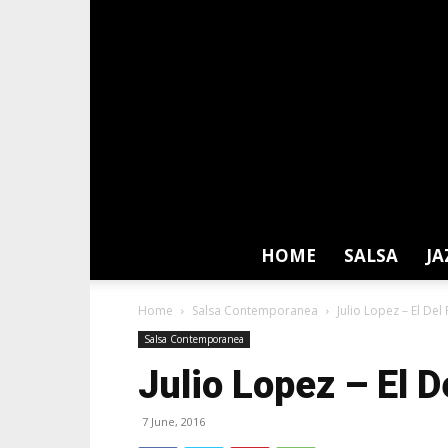
HOME
SALSA
JA
Home
Salsa Contemporanea
Julio Lopez – El Del
Salsa Contemporanea
Julio Lopez – El 
7 June, 2016