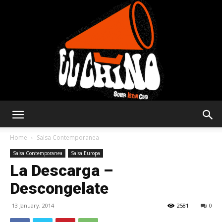
Solar
Home
Salsa Contemporanea
Salsa Contemporanea
Salsa Europa
La Descarga –
Latin
Descongelate
13 January, 2014
2581
0
Club