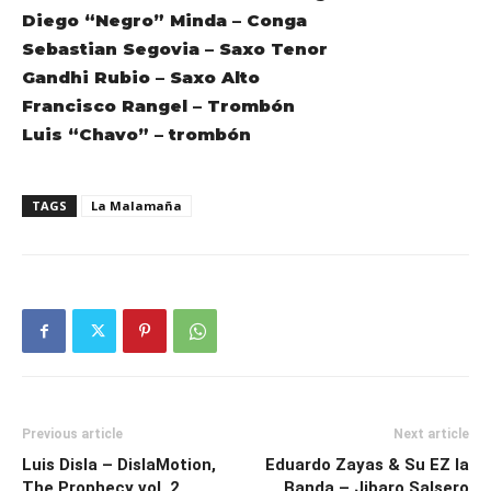
Diego “Negro” Minda
– Conga
Sebastian Segovia
– Saxo Tenor
Gandhi Rubio
– Saxo Alto
Francisco Rangel
– Trombón
Luis “Chavo”
– trombón
TAGS
La Malamaña
Previous article
Next article
Luis Disla – DislaMotion,
Eduardo Zayas & Su EZ la
The Prophecy vol. 2
Banda – Jibaro Salsero