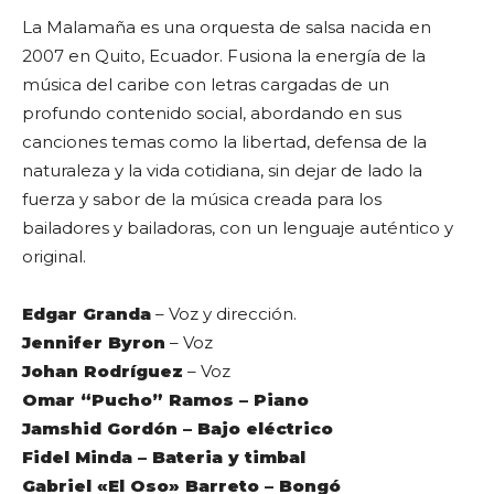
La Malamaña es una orquesta de salsa nacida en
2007 en Quito, Ecuador. Fusiona la energía de la
música del caribe con letras cargadas de un
profundo contenido social, abordando en sus
canciones temas como la libertad, defensa de la
naturaleza y la vida cotidiana, sin dejar de lado la
fuerza y sabor de la música creada para los
bailadores y bailadoras, con un lenguaje auténtico y
original.
Edgar Granda
– Voz y dirección.
Jennifer Byron
– Voz
Johan Rodríguez
– Voz
Omar “Pucho” Ramos
– Piano
Jamshid Gordón
– Bajo eléctrico
Fidel Minda
– Bateria y timbal
Gabriel «El Oso» Barreto
– Bongó