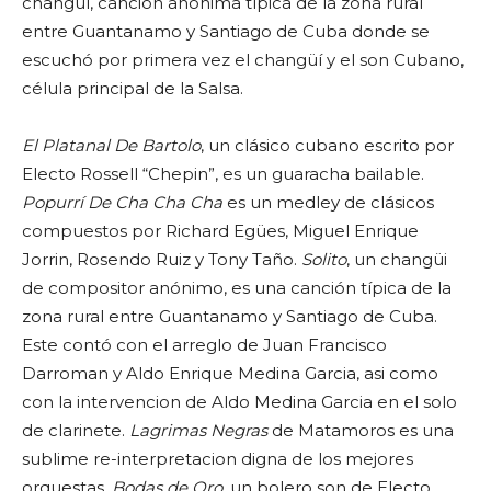
changüí, canción anónima típica de la zona rural
entre Guantanamo y Santiago de Cuba donde se
escuchó por primera vez el changüí y el son Cubano,
célula principal de la Salsa.
El Platanal De Bartolo
, un clásico cubano escrito por
Electo Rossell “Chepin”, es un guaracha bailable.
Popurrí De Cha Cha Cha
es un medley de clásicos
compuestos por Richard Egües, Miguel Enrique
Jorrin, Rosendo Ruiz y Tony Taño.
Solito
, un changüi
de compositor anónimo, es una canción típica de la
zona rural entre Guantanamo y Santiago de Cuba.
Este contó con el arreglo de Juan Francisco
Darroman y Aldo Enrique Medina Garcia, asi como
con la intervencion de Aldo Medina Garcia en el solo
de clarinete.
Lagrimas Negras
de Matamoros es una
sublime re-interpretacion digna de los mejores
orquestas.
Bodas de Oro
, un bolero son de Electo