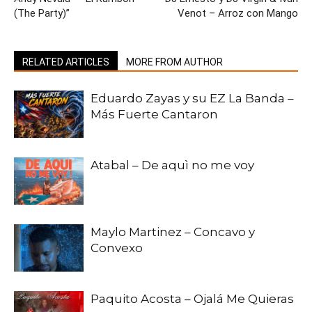
(The Party)”
Venot – Arroz con Mango
RELATED ARTICLES
MORE FROM AUTHOR
Eduardo Zayas y su EZ La Banda –
Más Fuerte Cantaron
Atabal – De aquì no me voy
Maylo Martinez – Concavo y
Convexo
Paquito Acosta – Ojalá Me Quieras