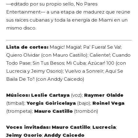
—editado por su propio sello, No Pares
Entertainment— a una etapa de madurez que reúne
sus raíces cubanas y toda la energía de Miami en un
mismo disco.
Lista de cortes:
Magic! Magia!; Pa’ Fuera! Se Va!;
Quiero Olvidar (con Mauro Castillo); Caliente!; Cuando
Todo Pase; Sin Tus Besos; Mi Cuba; Azúcar! 100 (con
Lucrecia y Jeimy Osorio); Vuelvo a Sonreír; Aquí Se
Baila De To’! (con Anddy Caicedo)
Músicos:
Leslie Cartaya
(voz);
Raymer Olalde
(timbal);
Yorgis Goiricelaya
(bajo);
Roinel Vega
(trompeta);
Mauro Castillo
(trombón)
Voces invitadas:
Mauro Castillo
;
Lucrecia
;
Jeimy Osorio
;
Anddy Caicedo