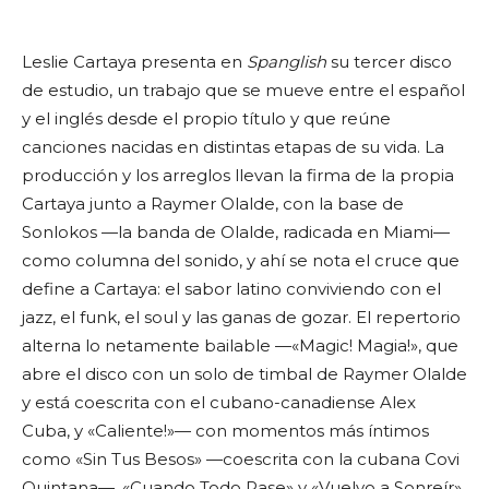
Leslie Cartaya presenta en
Spanglish
su tercer disco
de estudio, un trabajo que se mueve entre el español
y el inglés desde el propio título y que reúne
canciones nacidas en distintas etapas de su vida. La
producción y los arreglos llevan la firma de la propia
Cartaya junto a Raymer Olalde, con la base de
Sonlokos —la banda de Olalde, radicada en Miami—
como columna del sonido, y ahí se nota el cruce que
define a Cartaya: el sabor latino conviviendo con el
jazz, el funk, el soul y las ganas de gozar. El repertorio
alterna lo netamente bailable —«Magic! Magia!», que
abre el disco con un solo de timbal de Raymer Olalde
y está coescrita con el cubano-canadiense Alex
Cuba, y «Caliente!»— con momentos más íntimos
como «Sin Tus Besos» —coescrita con la cubana Covi
Quintana—, «Cuando Todo Pase» y «Vuelvo a Sonreír»,