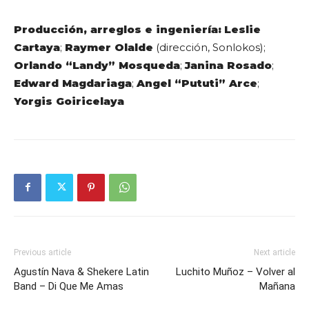
Producción, arreglos e ingeniería:
Leslie
Cartaya
;
Raymer Olalde
(dirección, Sonlokos);
Orlando “Landy” Mosqueda
;
Janina Rosado
;
Edward Magdariaga
;
Angel “Pututi” Arce
;
Yorgis Goiricelaya
Previous article
Next article
Agustín Nava & Shekere Latin
Luchito Muñoz – Volver al
Band – Di Que Me Amas
Mañana