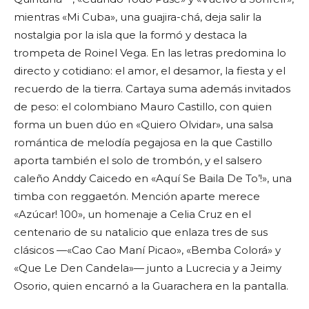
mientras «Mi Cuba», una guajira-chá, deja salir la
nostalgia por la isla que la formó y destaca la
trompeta de Roinel Vega. En las letras predomina lo
directo y cotidiano: el amor, el desamor, la fiesta y el
recuerdo de la tierra. Cartaya suma además invitados
de peso: el colombiano Mauro Castillo, con quien
forma un buen dúo en «Quiero Olvidar», una salsa
romántica de melodía pegajosa en la que Castillo
aporta también el solo de trombón, y el salsero
caleño Anddy Caicedo en «Aquí Se Baila De To’!», una
timba con reggaetón. Mención aparte merece
«Azúcar! 100», un homenaje a Celia Cruz en el
centenario de su natalicio que enlaza tres de sus
clásicos —«Cao Cao Maní Picao», «Bemba Colorá» y
«Que Le Den Candela»— junto a Lucrecia y a Jeimy
Osorio, quien encarnó a la Guarachera en la pantalla.