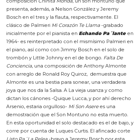
composición
Chinita Monda
, un son montuno que
presenta, además, a Nelson González y Jeremy
Bosch en el tres y la flauta, respectivamente. El
clásico de Palmieri
Mi Corazón Te Llama
-grabado
inicialmente por el pianista en
Echando Pa´lante
en
1964- es reinterpretado con el mismísimo Palmieri en
el piano, así como con Jimmy Bosch en el solo de
trombón y Little Johnny en el de bongo.
Falta De
Conciencia
, una composición de Anthony Almonte
con arreglo de Ronald Roy Quiroz, demuestra que
Almonte es una bestia para sonear, una verdadera
joya que nos da la Salsa. A La vieja usanza y como
dictan los cánones -Quique Lucca, y por ahí derecho
Arsenio, estaria orgulloso-
Mi Son Asere
es una
demostración que el Son Montuno no esta muerto.
En esta oportunidad el solo destacado es el de bajo, y
corre por cuenta de Luques Curtis. El afincado corte
Listo Pa´La Pelea
-bravo a Jeremy Bosch por esta