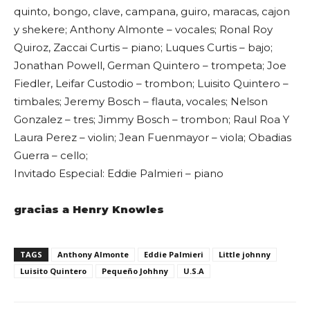
quinto, bongo, clave, campana, guiro, maracas, cajon
y shekere; Anthony Almonte – vocales; Ronal Roy
Quiroz, Zaccai Curtis – piano; Luques Curtis – bajo;
Jonathan Powell, German Quintero – trompeta; Joe
Fiedler, Leifar Custodio – trombon; Luisito Quintero –
timbales; Jeremy Bosch – flauta, vocales; Nelson
Gonzalez – tres; Jimmy Bosch – trombon; Raul Roa Y
Laura Perez – violin; Jean Fuenmayor – viola; Obadias
Guerra – cello;
Invitado Especial: Eddie Palmieri – piano
gracias a Henry Knowles
TAGS
Anthony Almonte
Eddie Palmieri
Little johnny
Luisito Quintero
Pequeño Johhny
U.S.A