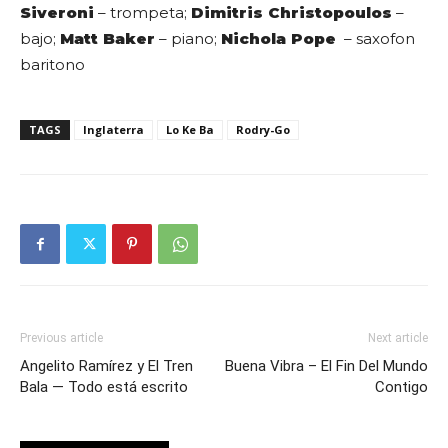
Siveroni
– trompeta;
Dimitris Christopoulos
–
bajo;
Matt Baker
– piano;
Nichola Pope
– saxofon
baritono
TAGS
Inglaterra
Lo Ke Ba
Rodry-Go
Previous article
Next article
Angelito Ramírez y El Tren
Buena Vibra – El Fin Del Mundo
Bala — Todo está escrito
Contigo