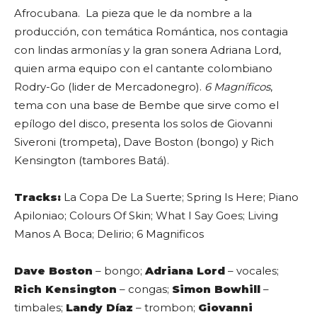
Afrocubana. La pieza que le da nombre a la
producción, con temática Romántica, nos contagia
con lindas armonías y la gran sonera Adriana Lord,
quien arma equipo con el cantante colombiano
Rodry-Go (lider de Mercadonegro).
6 Magníficos
,
tema con una base de Bembe que sirve como el
epílogo del disco, presenta los solos de Giovanni
Siveroni (trompeta), Dave Boston (bongo) y Rich
Kensington (tambores Batá).
Tracks:
La Copa De La Suerte; Spring Is Here; Piano
Apiloniao; Colours Of Skin; What I Say Goes; Living
Manos A Boca; Delirio; 6 Magnificos
Dave Boston
– bongo;
Adriana Lord
– vocales;
Rich Kensington
– congas;
Simon Bowhill
–
timbales;
Landy Díaz
– trombon;
Giovanni