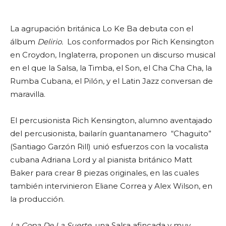
La agrupación británica Lo Ke Ba debuta con el
álbum
Delirio.
Los conformados por Rich Kensington
en Croydon, Inglaterra, proponen un discurso musical
en el que la Salsa, la Timba, el Son, el Cha Cha Cha, la
Rumba Cubana, el Pilón, y el Latin Jazz conversan de
maravilla.
El percusionista Rich Kensington, alumno aventajado
del percusionista, bailarín guantanamero “Chaguito”
(Santiago Garzón Rill) unió esfuerzos con la vocalista
cubana Adriana Lord y al pianista británico Matt
Baker para crear 8 piezas originales, en las cuales
también intervinieron Eliane Correa y Alex Wilson, en
la producción.
La Copa De La Suerte
, una Salsa afincada y muy