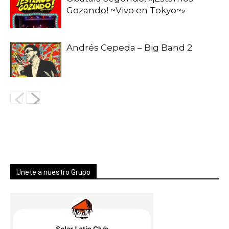
Gozando! ~Vivo en Tokyo~»
Andrés Cepeda – Big Band 2
Unete a nuestro Grupo