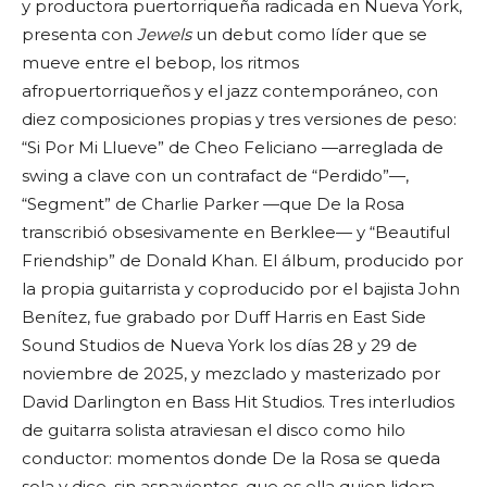
y productora puertorriqueña radicada en Nueva York,
presenta con
Jewels
un debut como líder que se
mueve entre el bebop, los ritmos
afropuertorriqueños y el jazz contemporáneo, con
diez composiciones propias y tres versiones de peso:
“Si Por Mi Llueve” de Cheo Feliciano —arreglada de
swing a clave con un contrafact de “Perdido”—,
“Segment” de Charlie Parker —que De la Rosa
transcribió obsesivamente en Berklee— y “Beautiful
Friendship” de Donald Khan. El álbum, producido por
la propia guitarrista y coproducido por el bajista John
Benítez, fue grabado por Duff Harris en East Side
Sound Studios de Nueva York los días 28 y 29 de
noviembre de 2025, y mezclado y masterizado por
David Darlington en Bass Hit Studios. Tres interludios
de guitarra solista atraviesan el disco como hilo
conductor: momentos donde De la Rosa se queda
sola y dice, sin aspavientos, que es ella quien lidera.