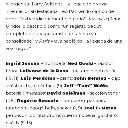
al organista Larry Goldings— y llega con prensa
internacional destacada: Ted Panken lo calificó de
debut “extraordinariamente logrado”;
Jazzwise
(Reino
Unido) lo describió como “un registro debut
completo de una guitarrista de talento ya
consolidada”; y
Paris Move
habló de “la llegada de una
voz mayor.”
Ingrid Jensen
– trompeta;
Ned Goold
– saxofón
tenor;
Lolivone de la Rosa
– guitarra eléctrica, fx
(10, 11);
Luis Perdomo
– piano;
John Benítez
– bajo
acústico, bajo eléctrico (9);
Jeff “Tain” Watts
–
batería |
Invitados:
David Suleiman
– saxofón tenor
(1, 5);
Rogério Boccato
– percusión: pandeiro,
tamborim, agogô bells, shaker (1, 9);
Joel E. Mateo
–
percusión: bomba drums puertorriqueña, güícharo,
cuá, fx (5, 13)