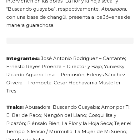
intervienen en las obras “La flor y la hoja seca” y
“Buscando guayaba”, respectivamente.
Abusadora
,
con una base de changüi, presenta a los Jóvenes de
manera guarachosa.
Integrantes:
José Antonio Rodríguez – Cantante;
Ernesto Reyes Proenza – Director y Bajo; Yuniesky
Ricardo Agüero Tirse – Percusión; Edenys Sánchez
Olivera – Trompeta; Cesar Hechavarria Mustelier –
Tres
Traks:
Abusadora; Buscando Guayaba; Amor por Ti;
El Bar de Paco; Nengón del Llano; Cosquillita y
Picazón; Piénsalo Bien; La Flor y la Hoja Seca; Tejer el
Tiempo; Silencio / Murmullo; La Mujer de Mi Sueño;
Rumba de Solar