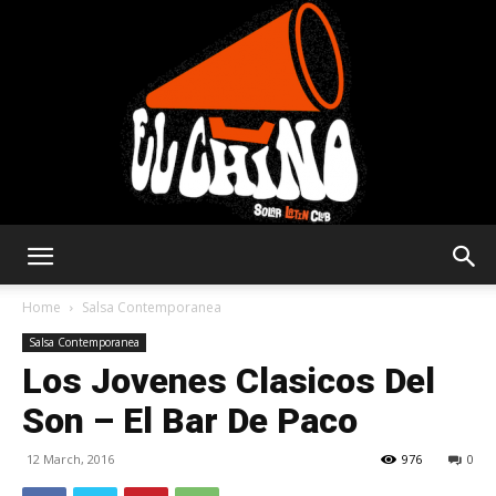
Solar
Home
Salsa Contemporanea
Salsa Contemporanea
Los Jovenes Clasicos Del
Latin
Son – El Bar De Paco
12 March, 2016
976
0
Club