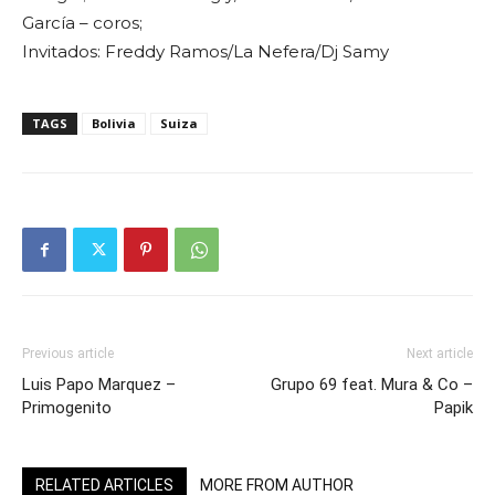
García – coros;
Invitados: Freddy Ramos/La Nefera/Dj Samy
TAGS
Bolivia
Suiza
Previous article
Next article
Luis Papo Marquez –
Grupo 69 feat. Mura & Co –
Primogenito
Papik
RELATED ARTICLES
MORE FROM AUTHOR