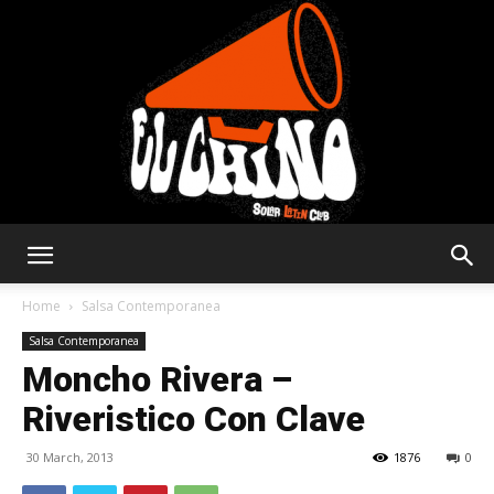
Solar
Home
Salsa Contemporanea
Salsa Contemporanea
Moncho Rivera –
Latin
Riveristico Con Clave
30 March, 2013
1876
0
Club