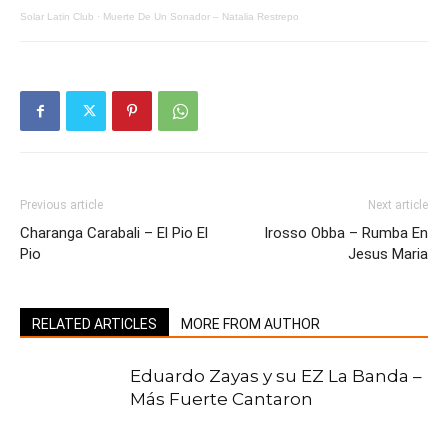
Solar Latin Club
·
Muerte De Un Sonador – Natalia Restrepo
Previous article
Next article
Charanga Carabali – El Pio El
Irosso Obba – Rumba En
Pio
Jesus Maria
RELATED ARTICLES
MORE FROM AUTHOR
Eduardo Zayas y su EZ La Banda –
Más Fuerte Cantaron