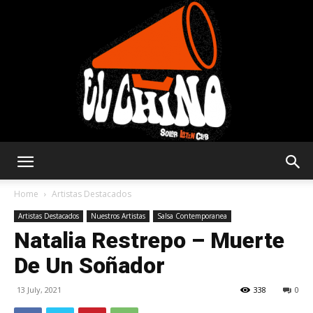
Solar
Home
Artistas Destacados
Artistas Destacados
Nuestros Artistas
Salsa Contemporanea
Natalia Restrepo – Muerte
Latin
De Un Soñador
13 July, 2021
338
0
Club