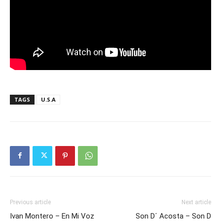
TAGS
U.S.A
Previous article
Next article
Ivan Montero – En Mi Voz
Son D´ Acosta – Son D