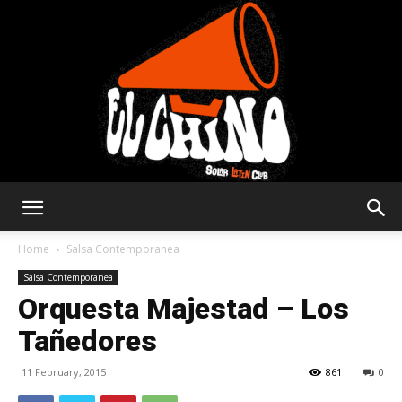
Solar
Home
Salsa Contemporanea
Salsa Contemporanea
Orquesta Majestad – Los
Latin
Tañedores
11 February, 2015
861
0
Club