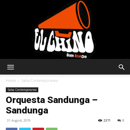
Solar
Home
Salsa Contemporanea
Salsa Contemporanea
Orquesta Sandunga –
Latin
Sandunga
31 August, 2019
2371
0
Club