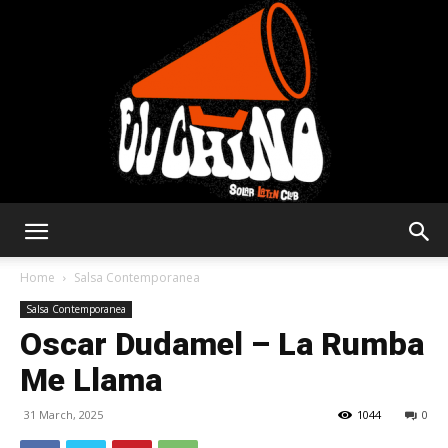
Solar
Home
Salsa Contemporanea
Salsa Contemporanea
Oscar Dudamel – La Rumba
Latin
Me Llama
31 March, 2025
1044
0
Club