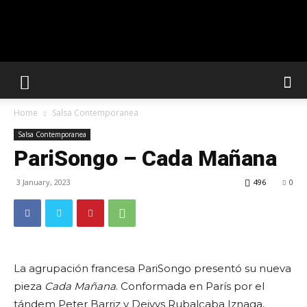
Solar
Home
Salsa Contemporanea
Latin
Salsa Contemporanea
PariSongo – Cada Mañana
3 January, 2023
496
0
Club
La agrupación francesa PariSongo presentó su nueva
pieza
Cada Mañana
. Conformada en París por el
tándem Peter Barriz y Deivys Rubalcaba Iznaga,