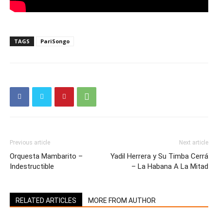
TAGS
PariSongo
Previous article
Next article
Orquesta Mambarito –
Yadil Herrera y Su Timba Cerrá
Indestructible
– La Habana A La Mitad
RELATED ARTICLES
MORE FROM AUTHOR