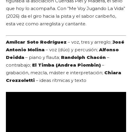
figuraba la asociación Cuerdas Piel y Madera, el sello
que hoy lo acompaña. Con “Me Voy Jugando La Vida”
(2026) da el giro hacia la pista y el sabor caribeño,
esta vez como arreglista y cantante.
Amílcar Soto Rodríguez
– voz, tres y arreglo;
José
Antonio Molina
– voz (dúo) y percusión;
Alfonso
Deidda
– piano y flauta;
Randolph Chacón
–
contrabajo;
El Timba (Andrea Piombin)
–
grabación, mezcla, máster e interpretación;
Chiara
Crozzoletti
– ideas rítmicas y texto