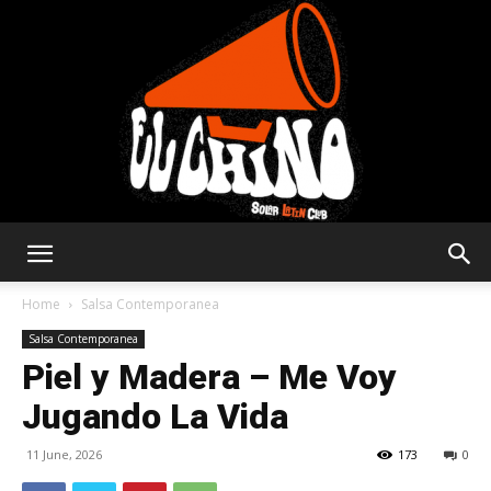
Solar
Home
Salsa Contemporanea
Salsa Contemporanea
Piel y Madera – Me Voy
Latin
Jugando La Vida
11 June, 2026
173
0
Club