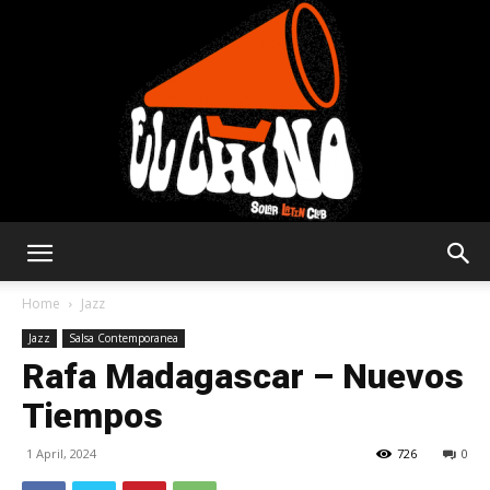
Solar
Home
Jazz
Jazz
Salsa Contemporanea
Rafa Madagascar – Nuevos
Latin
Tiempos
1 April, 2024
726
0
Club