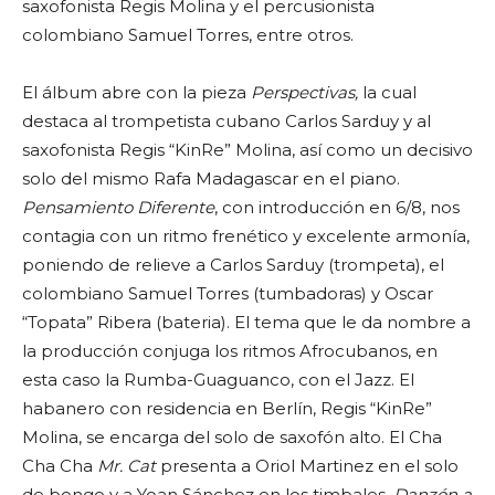
saxofonista Regis Molina y el percusionista
colombiano Samuel Torres, entre otros.
El álbum abre con la pieza
Perspectivas,
la cual
destaca al trompetista cubano Carlos Sarduy y al
saxofonista Regis “KinRe” Molina, así como un decisivo
solo del mismo Rafa Madagascar en el piano.
Pensamiento Diferente
, con introducción en 6/8, nos
contagia con un ritmo frenético y excelente armonía,
poniendo de relieve a Carlos Sarduy (trompeta), el
colombiano Samuel Torres (tumbadoras) y Oscar
“Topata” Ribera (bateria). El tema que le da nombre a
la producción conjuga los ritmos Afrocubanos, en
esta caso la Rumba-Guaguanco, con el Jazz. El
habanero con residencia en Berlín, Regis “KinRe”
Molina, se encarga del solo de saxofón alto. El Cha
Cha Cha
Mr. Cat
presenta a Oriol Martinez en el solo
de bongo y a Yoan Sánchez en los timbales.
Danzón a