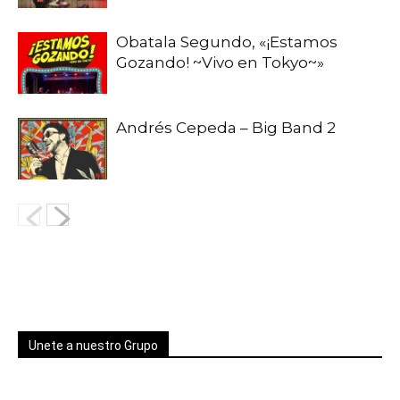
Obatala Segundo, «¡Estamos
Gozando! ~Vivo en Tokyo~»
Andrés Cepeda – Big Band 2
Unete a nuestro Grupo