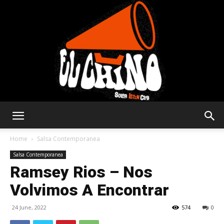
Solar
Home
Salsa Contemporanea
Salsa Contemporanea
Ramsey Rios – Nos
Latin
Volvimos A Encontrar
24 June, 2022
574
0
Club