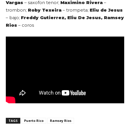
Vargas
– saxofon tenor;
Maximino Rivera
–
trombon;
Roby Texeira
– trompeta;
Eliu de Jesus
– bajo;
Freddy Gutierrez, Eliu De Jesus, Ramsey
Rios
– coros
TAGS
Puerto Rico
Ramsey Rios