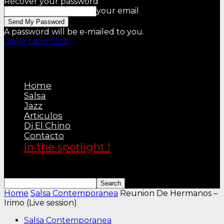
Recover your password
your email
A password will be e-mailed to you.
Solar Latin Club
Home
Salsa
Jazz
Articulos
Dj El Chino
Contacto
In the spotlight !
Home
Salsa Contemporanea
Reunion De Hermanos –
Irimo (Live session)
Salsa Contemporanea